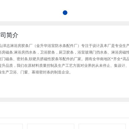
公司简介
山泽志淋浴房胶条厂（金升华浴室防水条配件厂）专注于设计及本厂是专业生产
浴房磁条.淋浴房挡水条，卫浴胶条，厨卫胶条，浴室玻璃门挡水条、淋浴房磁性
室门磁条、密封条,软硬共挤磁性胶条等配件的厂家。拥有全华南地区*齐全*
提升品质，我们在原材料质量控制及生产工艺方面对业界的从未停止、集设计、
业生产卫浴、门窗、幕墙密封条的制造企业。