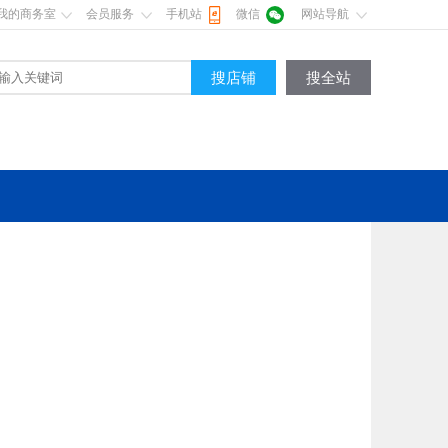
我的商务室
会员服务
手机站
微信
网站导航
搜店铺
搜全站