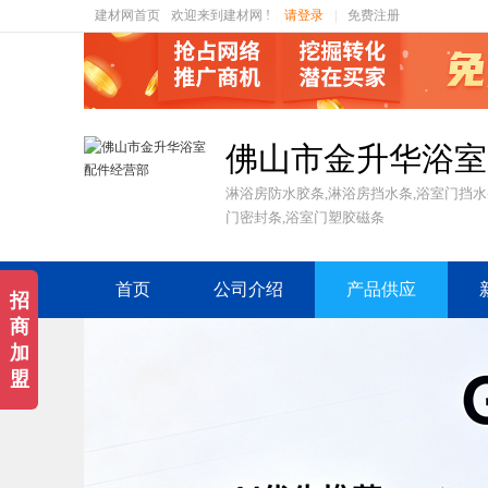
建材网首页
欢迎来到建材网 !
请登录
|
免费注册
佛山市金升华浴室
淋浴房防水胶条,淋浴房挡水条,浴室门挡水
门密封条,浴室门塑胶磁条
首页
公司介绍
产品供应
招
商
加
盟