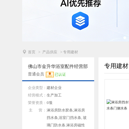

首页
>
产品供应
> 专用建材
专用建材
佛山市金升华浴室配件经营部
普通会员
已认证
企业类型：
建材企业
经营模式：
生产加工
荣誉资质：
0项
主 营：
淋浴房防水胶条,淋浴房
挡水条,浴室门挡水条, 玻
璃门防水条.淋浴房磁性